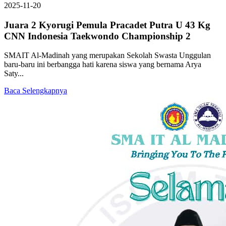
2025-11-20
Juara 2 Kyorugi Pemula Pracadet Putra U 43 Kg
CNN Indonesia Taekwondo Championship 2
SMAIT Al-Madinah yang merupakan Sekolah Swasta Unggulan
baru-baru ini berbangga hati karena siswa yang bernama Arya
Saty...
Baca Selengkapnya