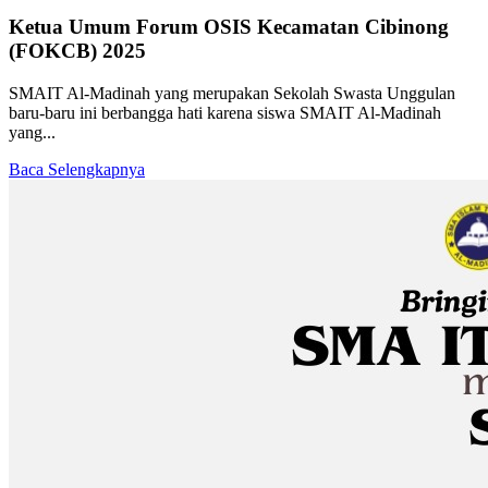
Ketua Umum Forum OSIS Kecamatan Cibinong
(FOKCB) 2025
SMAIT Al-Madinah yang merupakan Sekolah Swasta Unggulan
baru-baru ini berbangga hati karena siswa SMAIT Al-Madinah
yang...
Baca Selengkapnya