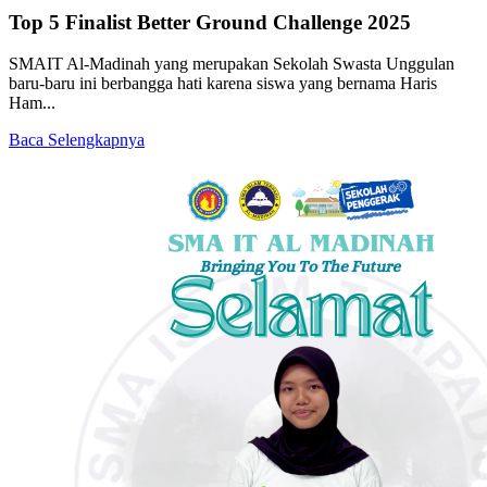
Top 5 Finalist Better Ground Challenge 2025
SMAIT Al-Madinah yang merupakan Sekolah Swasta Unggulan
baru-baru ini berbangga hati karena siswa yang bernama Haris
Ham...
Baca Selengkapnya