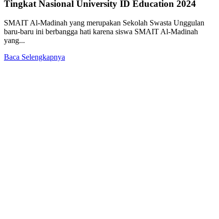
Tingkat Nasional University ID Education 2024
SMAIT Al-Madinah yang merupakan Sekolah Swasta Unggulan
baru-baru ini berbangga hati karena siswa SMAIT Al-Madinah
yang...
Baca Selengkapnya