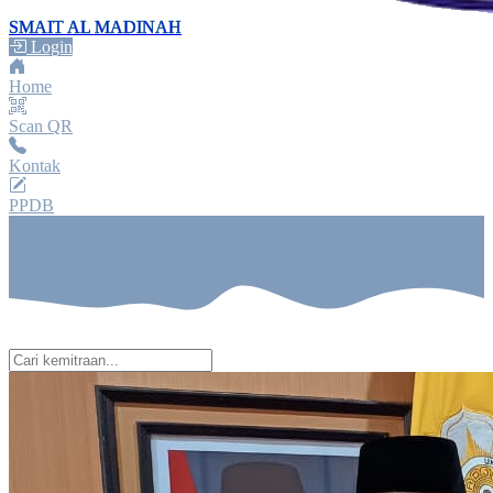
SMAIT AL MADINAH
Login
Home
Scan QR
Kontak
PPDB