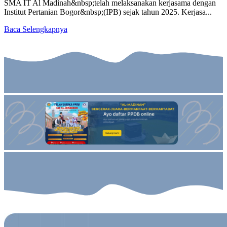
SMA IT Al Madinah&nbsp;telah melaksanakan kerjasama dengan
Institut Pertanian Bogor&nbsp;(IPB) sejak tahun 2025. Kerjasa...
Baca Selengkapnya