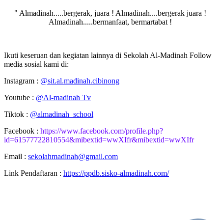
" Almadinah.....bergerak, juara ! Almadinah....bergerak juara !
Almadinah.....bermanfaat, bermartabat !
Ikuti keseruan dan kegiatan lainnya di Sekolah Al-Madinah Follow
media sosial kami di:
Instagram :
@sit.al.madinah.cibinong
Youtube :
@Al-madinah Tv
Tiktok :
@almadinah_school
Facebook :
https://www.facebook.com/profile.php?
id=61577722810554&mibextid=wwXIfr&mibextid=wwXIfr
Email :
sekolahmadinah@gmail.com
Link Pendaftaran :
https://ppdb.sisko-almadinah.com/