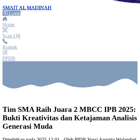
SMAIT AL MADINAH
Login
Home
Scan QR
Kontak
PPDB
Tim SMA Raih Juara 2 MBCC IPB 2025:
Bukti Kreativitas dan Ketajaman Analisis
Generasi Muda
Diterbitkan pada
2025-12-01
- Oleh
PIDP, Yussi Anggita Wulandari,