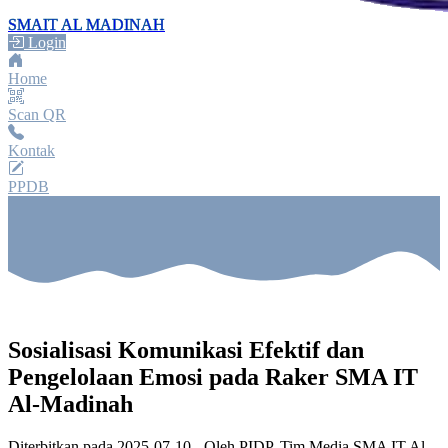
SMAIT AL MADINAH
Login
Home
Scan QR
Kontak
PPDB
Sosialisasi Komunikasi Efektif dan
Pengelolaan Emosi pada Raker SMA IT
Al-Madinah
Diterbitkan pada
2025-07-10
- Oleh
PIDP, Tim Media SMA IT Al-