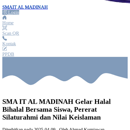
SMAIT AL MADINAH
Login
Home
Scan QR
Kontak
PPDB
SMA IT AL MADINAH Gelar Halal
Bihalal Bersama Siswa, Pererat
Silaturahmi dan Nilai Keislaman
Diterbitkan pada
2025-04-09
- Oleh
Ahmad Kurniawan