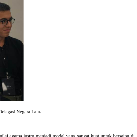
Delegasi Negara Lain.
lai agama justru menjadi modal yang sangat kuat untuk bersaing di