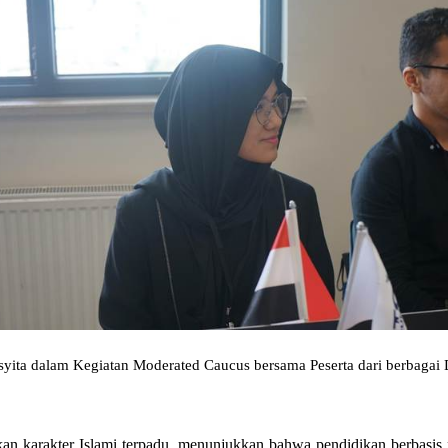
yita dalam Kegiatan Moderated Caucus bersama Peserta dari berbagai 
karakter Islami terpadu, menunjukkan bahwa pendidikan berbasis ni