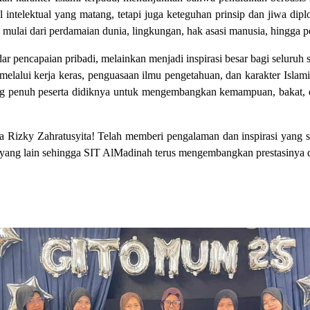
telektual yang matang, tetapi juga keteguhan prinsip dan jiwa diploma
g, mulai dari perdamaian dunia, lingkungan, hak asasi manusia, hingga
ar pencapaian pribadi, melainkan menjadi inspirasi besar bagi selu
elalui kerja keras, penguasaan ilmu pengetahuan, dan karakter Islam
g penuh peserta didiknya untuk mengembangkan kemampuan, bakat, dan
izky Zahratusyita! Telah memberi pengalaman dan inspirasi yang san
ng lain sehingga SIT AlMadinah terus mengembangkan prestasinya di