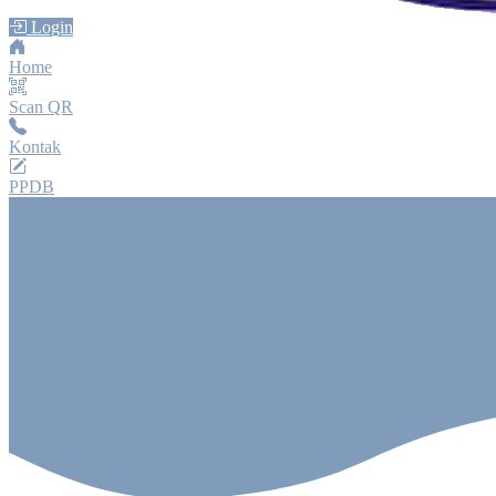
Login
Home
Scan QR
Kontak
PPDB