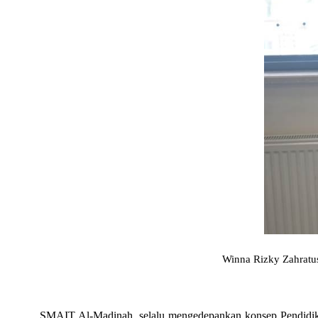
Winna Rizky Zahratus
SMAIT Al-Madinah, selalu mengedepankan konsep Pendidikan 