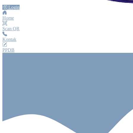
Login
Home
Scan QR
Kontak
PPDB