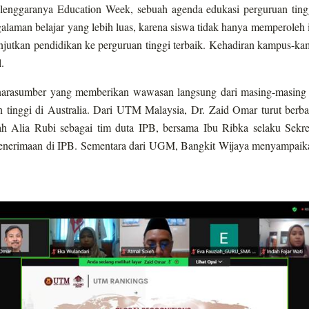
erselenggaranya Education Week, sebuah agenda edukasi perguruan t
alaman belajar yang lebih luas, karena siswa tidak hanya memperoleh i
tkan pendidikan ke perguruan tinggi terbaik. Kehadiran kampus-kamp
.
narasumber yang memberikan wawasan langsung dari masing-masing i
n tinggi di Australia. Dari UTM Malaysia, Dr. Zaid Omar turut berba
Sarah Alia Rubi sebagai tim duta IPB, bersama Ibu Ribka selaku Se
penerimaan di IPB. Sementara dari UGM, Bangkit Wijaya menyampaikan