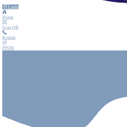
Login
Home
Scan QR
Kontak
PPDB