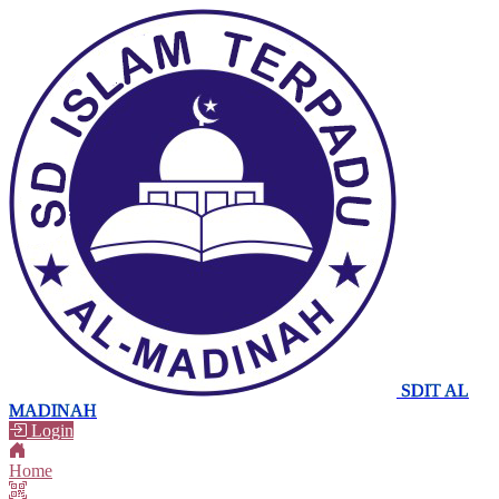
SDIT AL
MADINAH
Login
Home